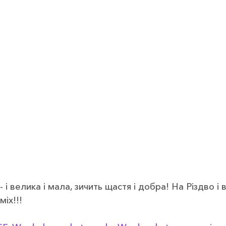
- і велика і мала, зичить щастя і добра! На Різдво і 
міх!!!