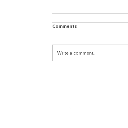
Comments
Write a comment...
Наша спільна суперсила
17-21 Загорівська
Київ, 04107, Україн