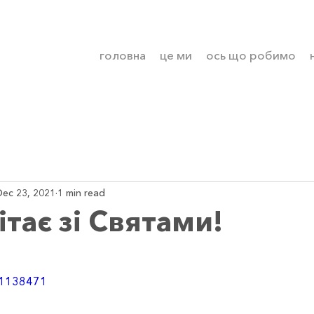
головна
це ми
ось що робимо
Dec 23, 2021
1 min read
ітає зі Святами!
61138471