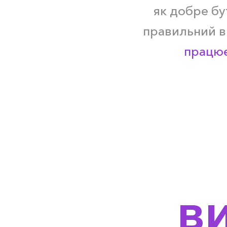
як добре б
правильний в
працює
в