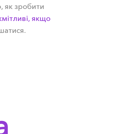
, як зробити
кмітливі, якщо
шатися.
а