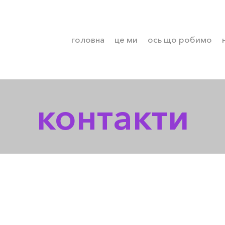
головна
це ми
ось що робимо
контакти