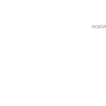
оскіл
17-21 Загорівська
Київ, 04107, Україн