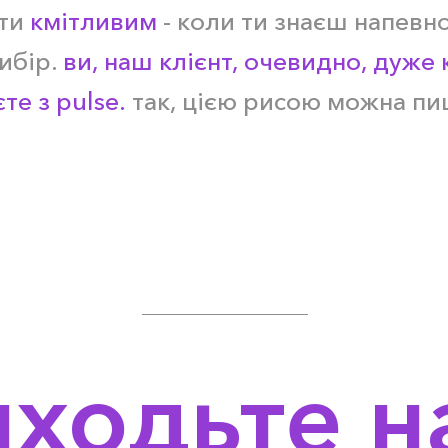
ути
кмітливим
- коли ти знаєш напевно
ибір.
ви, наш клієнт, очевидно, дуже 
те з pulse.
так, цією рисою можна пи
иходьте н