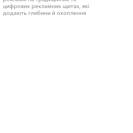
цифрових рекламних щитах, які
додають глибини й охоплення
дизайн та виробництво
управління збутом
17-21 Загорівська
Київ, 04107, Україна