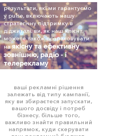
результати, які ми гарантуємо
у pulse, включають нашу
стратегічну підтримку в
діджиталі. ви, як наш клієнт,
можете також розраховувати
якісну та ефективну
на
зовнішню, радіо - і
телерекламу
ваші рекламні рішення
залежать від типу кампанії,
яку ви збираєтеся запускати,
вашого досвіду і потреб
бізнесу. більше того,
важливо знайти правильний
напрямок, куди скерувати