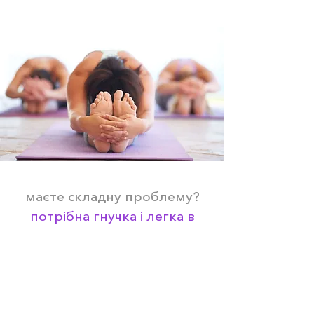
маєте складну проблему?
потрібна гнучка і легка в
спілкуванні компанія для її
вирішення?
ми з таким маємо справу
постійно.