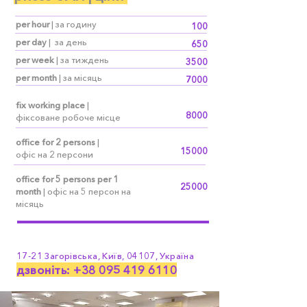
per hour
| за годину
100
per day
| за день
650
per week
| за тиждень
3500
per month
| за місяць
7000
fix working place
|
8000
фіксоване робоче місце
office for 2 persons
|
15000
офіс
на 2 персони
office for 5 persons per 1
25000
month
| офіс на 5 персон на
місяць
17-21 Загорівська,
Київ, 04107, Україна
дзвоніть:
+38 095 419 6110