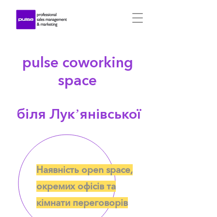
pulse coworking
space
біля Лукʼянівської
Наявність open space,
окремих офісів та
кімнати переговорів