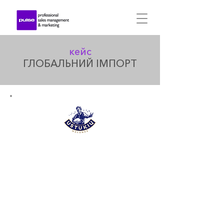
кейс
ГЛОБАЛЬНИЙ ІМПОРТ
Ustukiu Malunas - це сімейна
компанія, яка працює в Литві
вже майже 30 років.
Спеціалізується на
виробленні різних зернових
продуктів, в тому числі