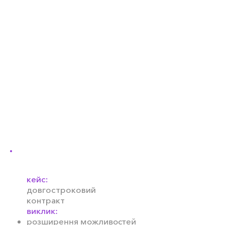
цільнозернових тістечок,
чипсів, борошна, зерна,
пластівців зі злаків і
макаронних виробів. Вони
мають стандарт високої
якості, тому велика увага
приділяється тому, аби вся
їжа у продукції була чиста та
здорова. Ви можете
придбати різні товари в
рамках бренду тут, в Україні.
кейс:
довгостроковий
контракт
виклик:
розширення можливостей