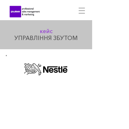
кейс
УПРАВЛІННЯ ЗБУТОМ
Nestlé Ukraine працює з 1994
року і вже за два роки
роботи компанія у Києві
стала одним з найбільш
рентабельних представництв
Nestlé у світі. На своєму