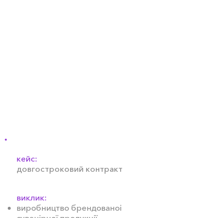
м'яса птиці й
сільськогосподарської
продукції в країні. Як один з
найбільших роботодавців в
Україні, компанія відома і
визнана низкою успішних і
відомих брендів, таких як
Наша Ряба, Qualiko, Легко!,
Бащинський, Ukrainian
Chicken, та інші.
кейс:
довгостроковий контракт
виклик:
виробництво брендованоі
сувенірної продукції