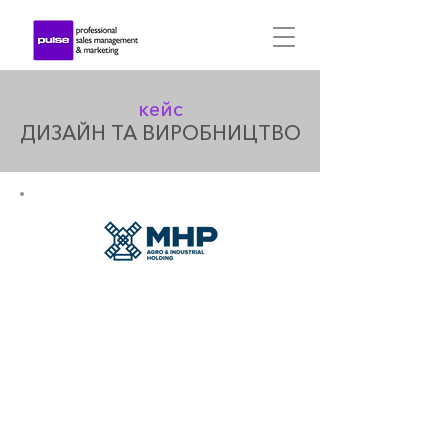
кейс
ДИЗАЙН ТА ВИРОБНИЦТВО
MHP є лідером української
аграрної галузі й займає міцні
позиції на внутрішньому і
міжнародному продовольчих
ринках як провідний
виробник та експортера