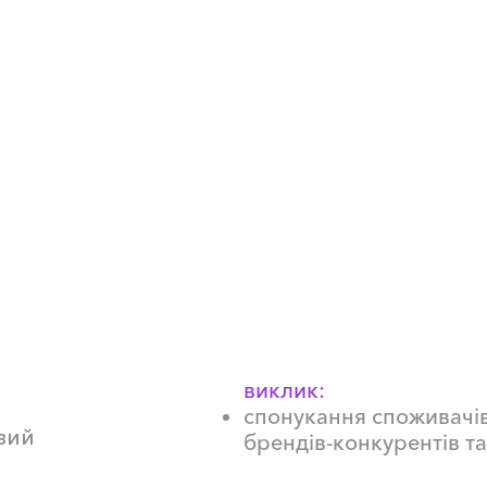
Хенкель Україна продає засоби для
оселею, засоби по догляду за воло
клейові матеріали. Найбільш шир
Україні включають Persil, Pur, Bref,
Looks, Fa, Taft, Schauma, GlissKur,
Teroson, Liofol, Dorus, Technomel
виклик:
спонукання споживачів
вий
брендів-конкурентів т