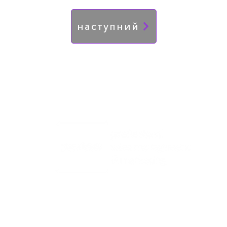
наступний
а