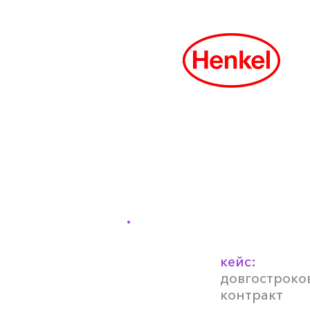
кейс:
довгостроко
контракт