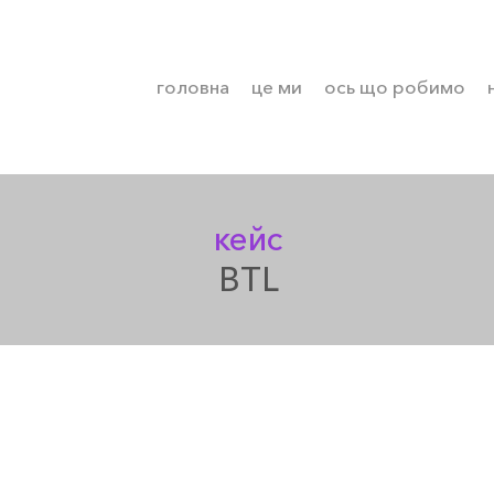
головна
це ми
ось що робимо
кейс
BTL