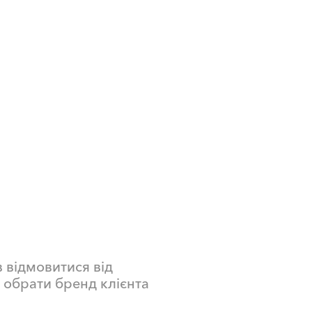
 прання та догляду за
ссям й тілом, а також
око відомі бренди в
 Silan, Perwoll, Rex,
 Palette, Brillance,
t, Optal й Loctite.
 відмовитися від
а обрати бренд клієнта